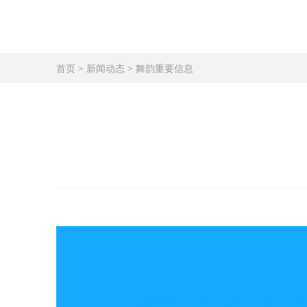
首页
>
新闻动态
>
舞韵重要信息